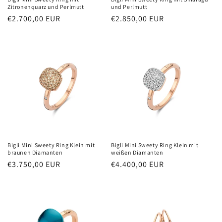
Zitronenquarz und Perlmutt
und Perlmutt
Normaler
€2.700,00 EUR
Normaler
€2.850,00 EUR
Preis
Preis
Bigli Mini Sweety Ring Klein mit
Bigli Mini Sweety Ring Klein mit
braunen Diamanten
weißen Diamanten
Normaler
€3.750,00 EUR
Normaler
€4.400,00 EUR
Preis
Preis