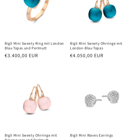
Bigli Mini Sweety Ring mit London
Bigli Mini Sweety Ohrringe mit
Blau Topas und Perlmutt
London-Blau Topas
Normaler
€3.400,00 EUR
Normaler
€4.050,00 EUR
Preis
Preis
Bigli Mini Sweety Ohrringe mit
Bigli Mini Waves Earrings
Rosenquarz und Perlmutt